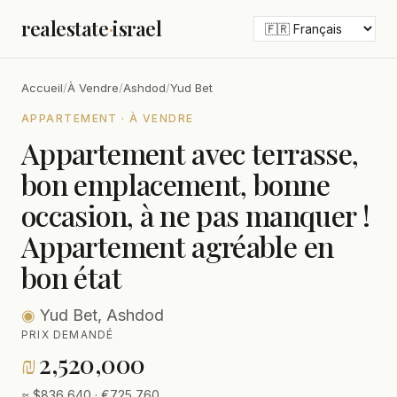
realestate
·
israel
Accueil
/
À Vendre
/
Ashdod
/
Yud Bet
APPARTEMENT · À VENDRE
Appartement avec terrasse,
bon emplacement, bonne
occasion, à ne pas manquer !
Appartement agréable en
bon état
◉
Yud Bet, Ashdod
PRIX DEMANDÉ
₪
2,520,000
≈ $836,640 · €725,760