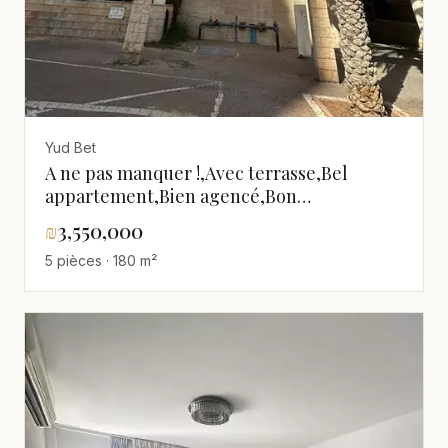
Yud Bet
A ne pas manquer !,Avec terrasse,Bel
appartement,Bien agencé,Bon
emplacement,Dans un bel
₪
3,550,000
immeuble,Grand,Haut
5 pièces · 180 m²
standing,Investi,Magnifique,spacieux