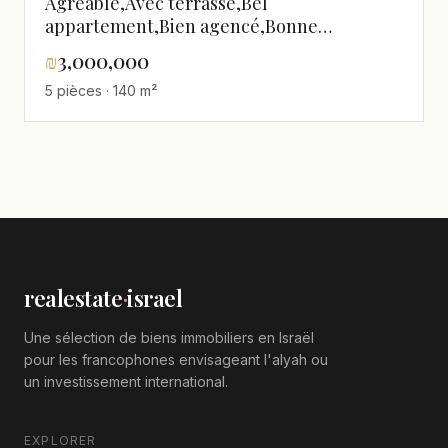
Agréable,Avec terrasse,Bel
appartement,Bien agencé,Bonne
occasion,Rénové
₪
3,000,000
5 pièces · 140 m²
realestate
·
israel
Une sélection de biens immobiliers en Israël
pour les francophones envisageant l'alyah ou
un investissement international.
EXPLORER