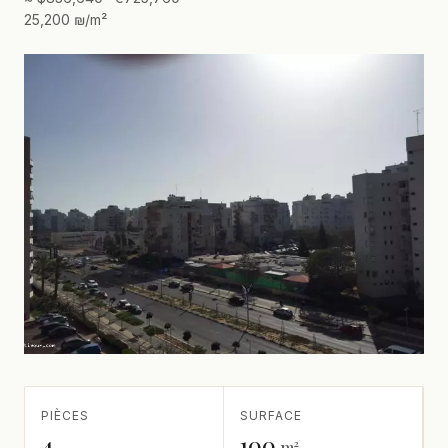
25,200 ₪/m²
PIÈCES
SURFACE
4
100
m²