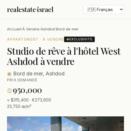
realestate
·
israel
Accueil
/
À Vendre
/
Ashdod
/
Bord de mer
APPARTEMENT · À VENDRE
●
EXCLUSIVITÉ
Studio de rêve à l'hôtel West
Ashdod à vendre
◉
Bord de mer, Ashdod
PRIX DEMANDÉ
₪
950,000
≈ $315,400 · €273,600
23,750 ₪/m²