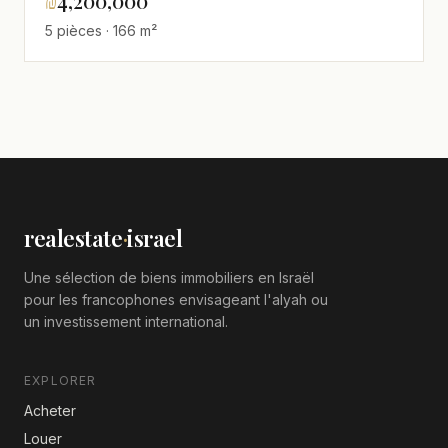
₪
4,200,000
5 pièces · 166 m²
realestate
·
israel
Une sélection de biens immobiliers en Israël
pour les francophones envisageant l'alyah ou
un investissement international.
EXPLORER
Acheter
Louer