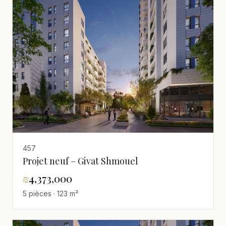
457
Projet neuf – Givat Shmouel
₪
4,373,000
5 pièces · 123 m²