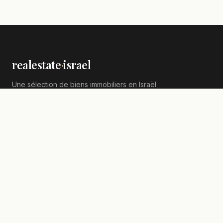
realestate
·
israel
Une sélection de biens immobiliers en Israël
pour les francophones envisageant l'alyah ou
un investissement international.
EXPLORER
Acheter
Louer
Programmes neufs
Locations de vacances
ACTUALITÉS IMMOBILIÈRES