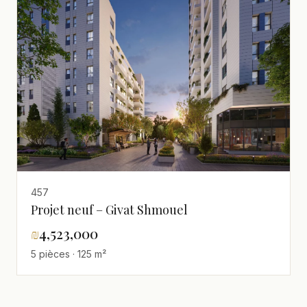
457
Projet neuf – Givat Shmouel
₪
4,523,000
5 pièces · 125 m²