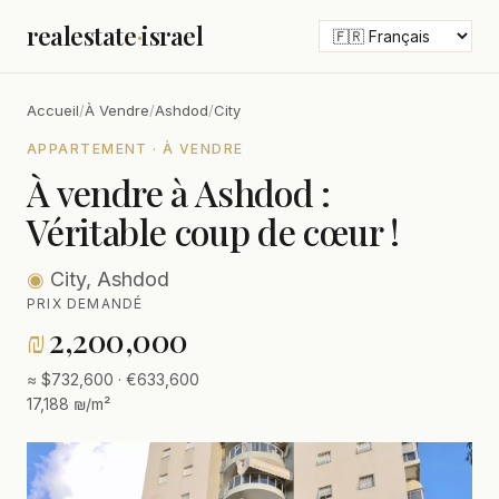
realestate
·
israel
Accueil
/
À Vendre
/
Ashdod
/
City
APPARTEMENT · À VENDRE
À vendre à Ashdod :
Véritable coup de cœur !
◉
City, Ashdod
PRIX DEMANDÉ
₪
2,200,000
≈ $732,600 · €633,600
17,188 ₪/m²