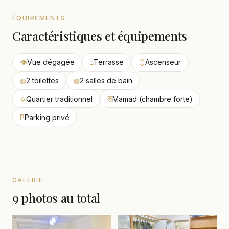
ÉQUIPEMENTS
Caractéristiques et équipements
👁
Vue dégagée
⌂
Terrasse
↕
Ascenseur
◍
2 toilettes
◍
2 salles de bain
✡
Quartier traditionnel
⛨
Mamad (chambre forte)
P
Parking privé
GALERIE
9 photos au total