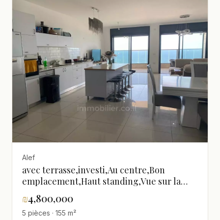
Alef
avec terrasse,investi,Au centre,Bon
emplacement,Haut standing,Vue sur la
mer,dans un immeuble neuf,Bel
₪
4,800,000
appartement,Magnifique,Rénové
5 pièces · 155 m²