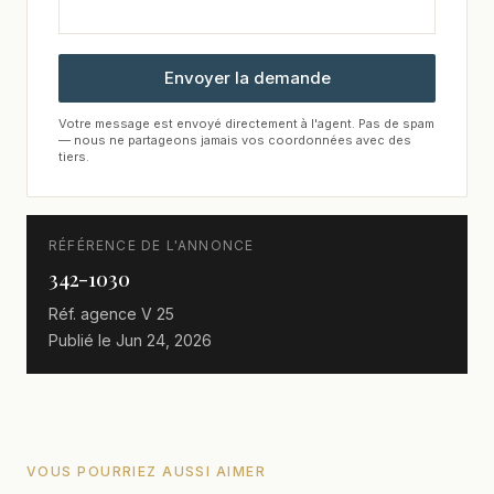
Envoyer la demande
Votre message est envoyé directement à l'agent. Pas de spam
— nous ne partageons jamais vos coordonnées avec des
tiers.
RÉFÉRENCE DE L'ANNONCE
342-1030
Réf. agence
V 25
Publié le
Jun 24, 2026
VOUS POURRIEZ AUSSI AIMER