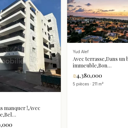
Yud Alef
Avec terrasse,Dans un 
immeuble,Bon
emplacement,Proche d
₪
4,380,000
mer,Bien
5 pièces · 211 m²
agencé,Clair,spacieux,
appartement,Magnifiq
as manquer !,Avec
se,Bel
ement,Bien
0,000
é,Bon