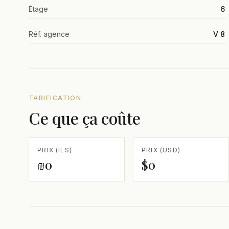
Étage
6
Réf. agence
V 8
TARIFICATION
Ce que ça coûte
PRIX (ILS)
PRIX (USD)
₪0
$0