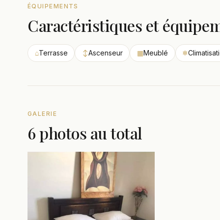
ÉQUIPEMENTS
Caractéristiques et équipe
⌂
Terrasse
↕
Ascenseur
▦
Meublé
❄
Climatisat
GALERIE
6 photos au total