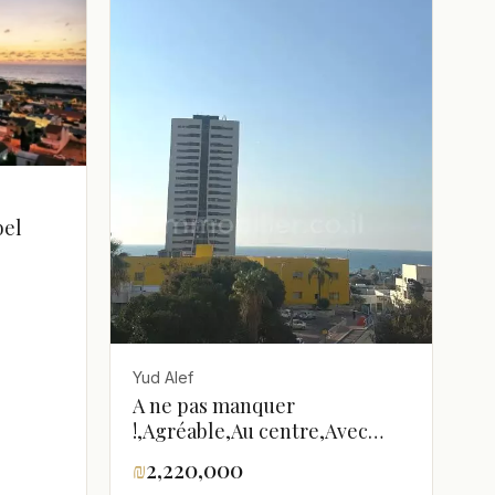
bel
e la
Bel
ue
Yud Alef
A ne pas manquer
!,Agréable,Au centre,Avec
terrasse,Bel
₪
2,220,000
appartement,Bien