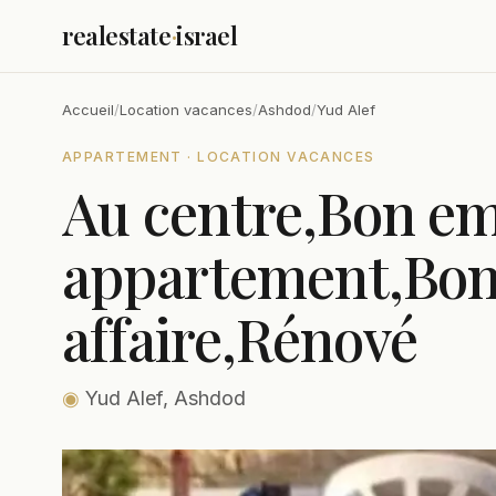
realestate
·
israel
Accueil
/
Location vacances
/
Ashdod
/
Yud Alef
APPARTEMENT · LOCATION VACANCES
Au centre,Bon e
appartement,Bo
affaire,Rénové
◉
Yud Alef, Ashdod