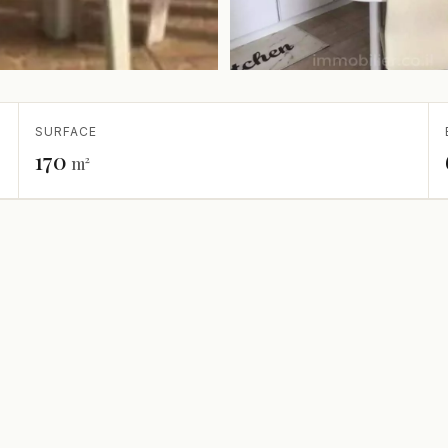
SURFACE
170
m²