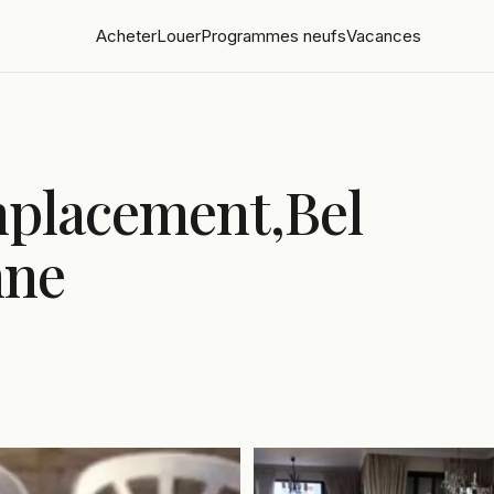
Acheter
Louer
Programmes neufs
Vacances
mplacement,Bel
nne