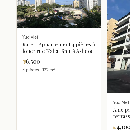
Yud Alef
Rare – Appartement 4 pièces à
louer rue Nahal Snir à Ashdod
₪
6,500
4 pièces · 122 m²
Yud Alef
A ne p
terras
appart
₪
4,10
agenc