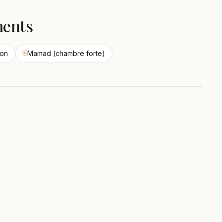
ments
ion
⛨
Mamad (chambre forte)