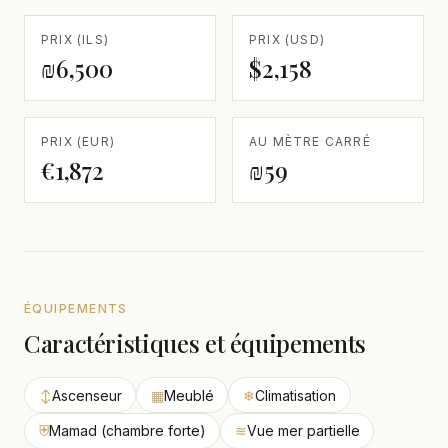
PRIX (ILS)
PRIX (USD)
₪6,500
$2,158
PRIX (EUR)
AU MÈTRE CARRÉ
€1,872
₪59
ÉQUIPEMENTS
Caractéristiques et équipements
↕
Ascenseur
▦
Meublé
❄
Climatisation
⛨
Mamad (chambre forte)
≋
Vue mer partielle