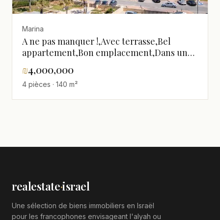
Marina
A ne pas manquer !,Avec terrasse,Bel
appartement,Bon emplacement,Dans un
bel immeuble,Magnifique,Proche de la
₪
4,000,000
mer,spacieux,Vue sur la mer
4 pièces · 140 m²
realestate
·
israel
Une sélection de biens immobiliers en Israël
pour les francophones envisageant l'alyah ou