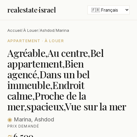
realestate
·
israel
Accueil
/
À Louer
/
Ashdod
/
Marina
APPARTEMENT · À LOUER
Agréable,Au centre,Bel
appartement,Bien
agencé,Dans un bel
immeuble,Endroit
calme,Proche de la
mer,spacieux,Vue sur la mer
◉
Marina, Ashdod
PRIX DEMANDÉ
₪
6,500