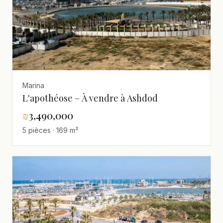
Marina
L'apothéose – À vendre à Ashdod
₪
3,490,000
5 pièces · 169 m²