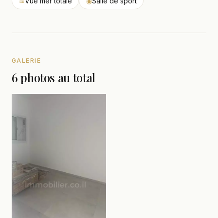
≋
Vue mer totale
◉
Salle de sport
GALERIE
6 photos au total