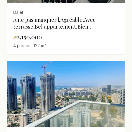
Dalet
A ne pas manquer !,Agréable,Avec
terrasse,Bel appartement,Bien
agencé,Calme,Investi,Magnifique,Proche
₪
2,150,000
de la mer,Rénové
4 pièces · 122 m²