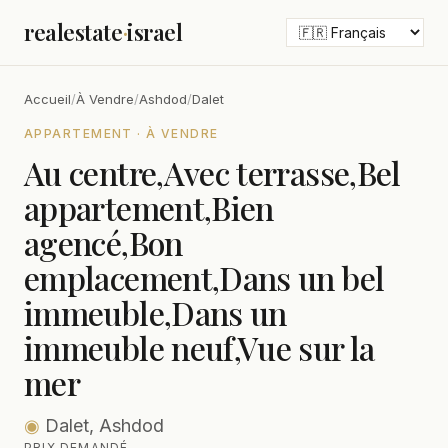
realestate
·
israel
Accueil
/
À Vendre
/
Ashdod
/
Dalet
APPARTEMENT · À VENDRE
Au centre,Avec terrasse,Bel
appartement,Bien
agencé,Bon
emplacement,Dans un bel
immeuble,Dans un
immeuble neuf,Vue sur la
mer
◉
Dalet, Ashdod
PRIX DEMANDÉ