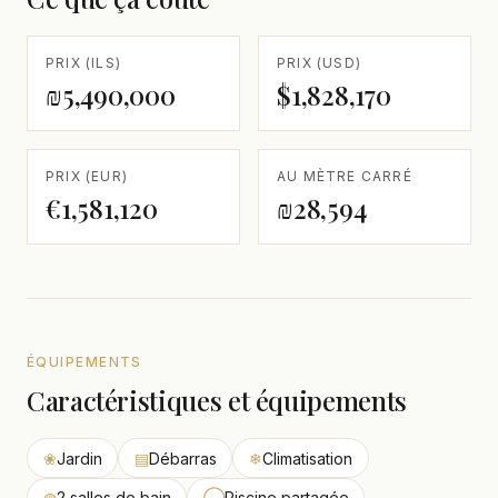
PRIX (ILS)
PRIX (USD)
₪5,490,000
$1,828,170
PRIX (EUR)
AU MÈTRE CARRÉ
€1,581,120
₪28,594
ÉQUIPEMENTS
Caractéristiques et équipements
❀
Jardin
▤
Débarras
❄
Climatisation
◍
2 salles de bain
◯
Piscine partagée