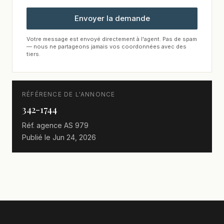
Envoyer la demande
Votre message est envoyé directement à l'agent. Pas de spam
— nous ne partageons jamais vos coordonnées avec des
tiers.
RÉFÉRENCE DE L'ANNONCE
342-1744
Réf. agence
AS 979
Publié le
Jun 24, 2026