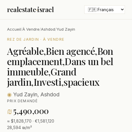
realestate
·
israel
Accueil
/
À Vendre
/
Ashdod
/
Yud Zayin
REZ DE JARDIN · À VENDRE
Agréable,Bien agencé,Bon
emplacement,Dans un bel
immeuble,Grand
jardin,Investi,spacieux
◉
Yud Zayin, Ashdod
PRIX DEMANDÉ
₪
5,490,000
≈ $1,828,170 · €1,581,120
28,594 ₪/m²