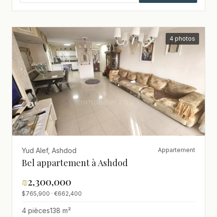
4 photos
Yud Alef, Ashdod
Appartement
Bel appartement à Ashdod
₪
2,300,000
$765,900 · €662,400
4 pièces
138 m²