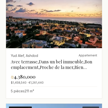
Yud Alef, Ashdod
Appartement
Avec terrasse,Dans un bel immeuble,Bon
emplacement,Proche de la mer,Bien
agencé,Clair,spacieux,Bel
₪
4,380,000
appartement,Magnifique
$1,458,540 · €1,261,440
5 pièces
211 m²