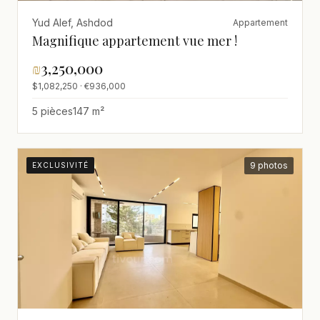
Yud Alef, Ashdod
Appartement
Magnifique appartement vue mer !
₪
3,250,000
$1,082,250 · €936,000
5 pièces
147 m²
9 photos
EXCLUSIVITÉ