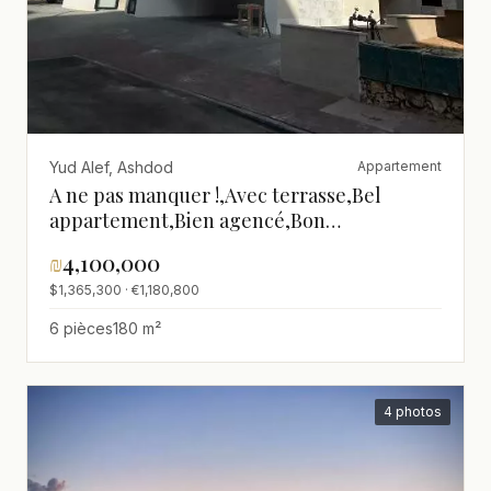
Yud Alef, Ashdod
Appartement
A ne pas manquer !,Avec terrasse,Bel
appartement,Bien agencé,Bon
emplacement,Dans un bel immeuble,Dans
₪
4,100,000
un immeuble neuf,Grand,Neuf,Proche de
$1,365,300 · €1,180,800
la mer,spacieux
6 pièces
180 m²
4 photos