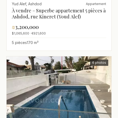
Yud Alef, Ashdod
Appartement
À vendre – Superbe appartement 5 pièces à
Ashdod, rue Kineret (Youd Alef)
₪
3,200,000
$1,065,600 · €921,600
5 pièces
170 m²
6 photos