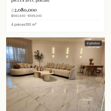
₪
2,080,000
$692,640 · €599,040
4 pièces
100 m²
4 photos