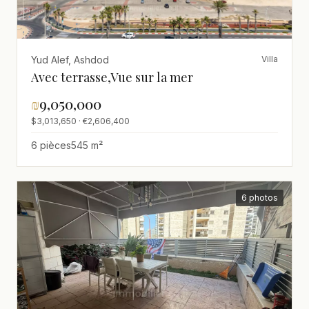
Yud Alef, Ashdod
Villa
Avec terrasse,Vue sur la mer
₪
9,050,000
$3,013,650 · €2,606,400
6 pièces
545 m²
6 photos