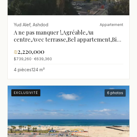
Yud Alef, Ashdod
Appartement
A ne pas manquer !,Agréable,Au
centre,Avec terrasse,Bel appartement,Bien
agencé,Bon
₪
2,220,000
emplacement,Clair,Investi,Proche de la
$739,260 · €639,360
mer,Vue sur la mer
4 pièces
124 m²
6 photos
EXCLUSIVITÉ