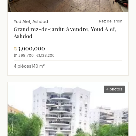
Yud Alef, Ashdod
Rez de jardin
Grand rez-de-jardin à vendre, Youd Alef,
Ashdod
₪
3,900,000
$1,298,700 · €1,123,200
4 pièces
140 m²
4 photos