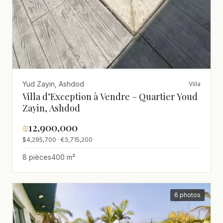
Yud Zayin, Ashdod
Villa
Villa d’Exception à Vendre – Quartier Youd
Zayin, Ashdod
₪
12,900,000
$4,295,700 · €3,715,200
8 pièces
400 m²
6 photos