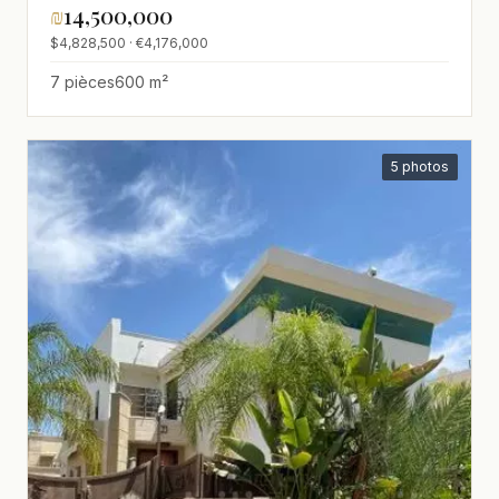
₪
14,500,000
jardin,Investi,Luxueux,Magnifique,Neuf,spacieu
$4,828,500 · €4,176,000
7 pièces
600 m²
5 photos