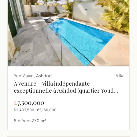
Yud Zayin, Ashdod
Villa
À vendre – Villa indépendante
exceptionnelle à Ashdod (quartier Youd
Zayin)
₪
7,500,000
$2,497,500 · €2,160,000
6 pièces
270 m²