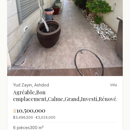
Yud Zayin, Ashdod
Villa
Agréable,Bon
emplacement,Calme,Grand,Investi,Rénové,spac
₪
10,500,000
$3,496,500 · €3,024,000
6 pièces
300 m²