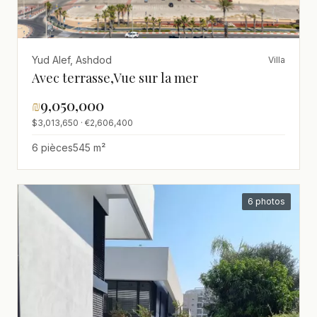
Yud Alef, Ashdod
Villa
Avec terrasse,Vue sur la mer
₪
9,050,000
$3,013,650 · €2,606,400
6 pièces
545 m²
6 photos