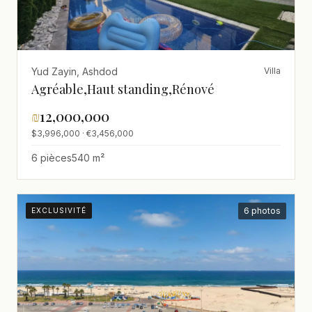
Yud Zayin, Ashdod
Villa
Agréable,Haut standing,Rénové
₪
12,000,000
$3,996,000 · €3,456,000
6 pièces
540 m²
6 photos
EXCLUSIVITÉ