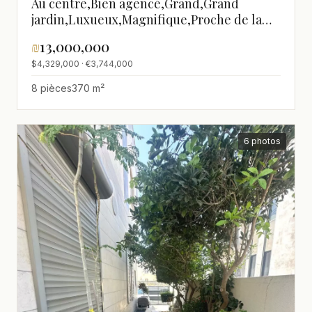
Au centre,Bien agencé,Grand,Grand
jardin,Luxueux,Magnifique,Proche de la
mer,Rénové,spacieux
₪
13,000,000
$4,329,000 · €3,744,000
8 pièces
370 m²
6 photos