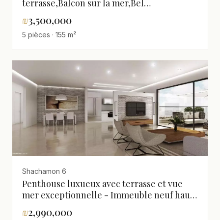
terrasse,Balcon sur la mer,Bel
appartement,Bien agencé,Bon
₪
3,500,000
emplacement,Bonne affaire,Bonne
5 pièces · 155 m²
occasion,Bonnes
orientations,Calme,Clair,Dans rue
calme,En bon etat,Endroit
calme,Grand,Magnifique,Mini
penthouse,Projet de qualité
Shachamon 6
Penthouse luxueux avec terrasse et vue
mer exceptionnelle - Immeuble neuf haut
standing
₪
2,990,000