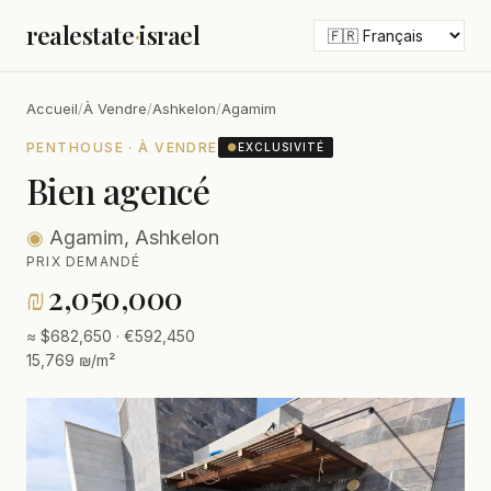
realestate
·
israel
Accueil
/
À Vendre
/
Ashkelon
/
Agamim
PENTHOUSE · À VENDRE
●
EXCLUSIVITÉ
Bien agencé
◉
Agamim, Ashkelon
PRIX DEMANDÉ
₪
2,050,000
≈ $682,650 · €592,450
15,769 ₪/m²