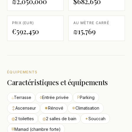
₪2,050,000
$682,650
PRIX (EUR)
AU MÈTRE CARRÉ
€592,450
₪15,769
ÉQUIPEMENTS
Caractéristiques et équipements
⌂
Terrasse
◊
Entrée privée
P
Parking
↕
Ascenseur
✹
Rénové
❄
Climatisation
◍
2 toilettes
◍
2 salles de bain
✦
Souccah
⛨
Mamad (chambre forte)