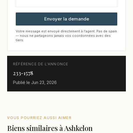
Envoyer la demande
Votre message est envoyé directement à l'agent. Pas de spam
— nous ne partageons jamais vos coordonnées avec des
tiers.
RÉFÉRENCE DE L'ANNONCE
233-1578
Publié le
Jun 23, 2026
VOUS POURRIEZ AUSSI AIMER
Biens similaires à Ashkelon