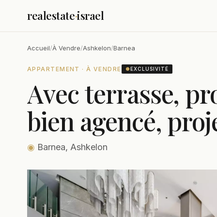
realestate
·
israel
Accueil
/
À Vendre
/
Ashkelon
/
Barnea
APPARTEMENT · À VENDRE
●
EXCLUSIVITÉ
Avec terrasse, pr
bien agencé, proj
◉
Barnea, Ashkelon