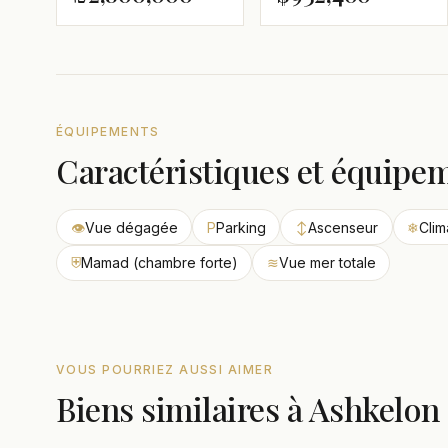
ÉQUIPEMENTS
Caractéristiques et équipe
👁
Vue dégagée
P
Parking
↕
Ascenseur
❄
Clim
⛨
Mamad (chambre forte)
≋
Vue mer totale
VOUS POURRIEZ AUSSI AIMER
Biens similaires à Ashkelon