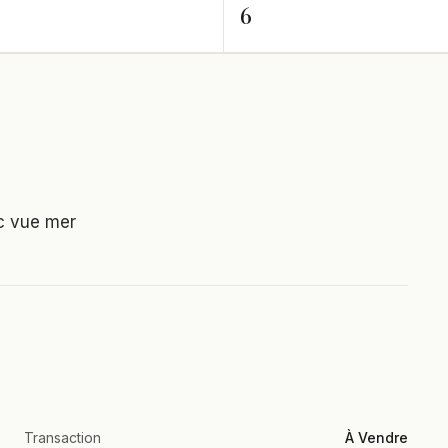
6
c vue mer
Transaction
À Vendre