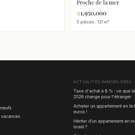
Proche de la mer
₪
1,950,000
5 pièces · 131 m²
ACTUALITÉS IMMOBILIÈRES
Taxe d'achat à 8 % : ce que l
2026 change pour l'étranger
Acheter un appartement en Isr
neufs
euros !
e vacances
Hériter d’un appartement en in
Israël ?