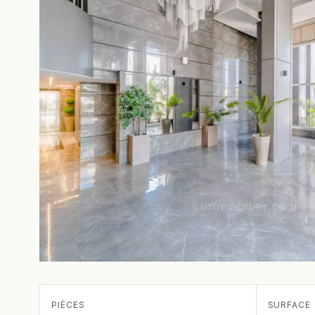
PIÈCES
SURFACE