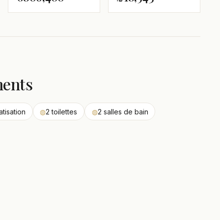
ments
atisation
◍
2 toilettes
◍
2 salles de bain