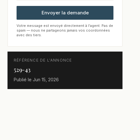
Envoyer la demande
Votre message est envoyé directement à l'agent. Pas de
spam — nous ne partageons jamais vos coordonnées
avec des tiers.
RÉFÉRENCE DE L'ANNONCE
529-43
Publié le
Jun 15, 2026