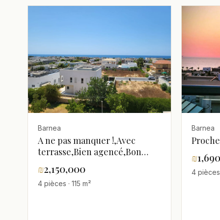
Barnea
Barnea
A ne pas manquer !,Avec
Proche
terrasse,Bien agencé,Bon
₪
1,69
emplacement,Dans un bel
₪
2,150,000
4 pièces
immeuble,Proche de la
4 pièces · 115 m²
mer,spacieux,Vue sur la mer