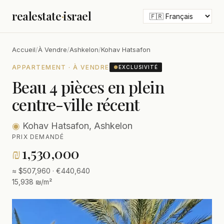
realestate
·
israel
Accueil
/
À Vendre
/
Ashkelon
/
Kohav Hatsafon
APPARTEMENT · À VENDRE
●
EXCLUSIVITÉ
Beau 4 pièces en plein
centre-ville récent
◉
Kohav Hatsafon, Ashkelon
PRIX DEMANDÉ
₪
1,530,000
≈ $507,960 · €440,640
15,938 ₪/m²