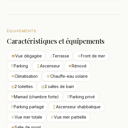
ÉQUIPEMENTS
Caractéristiques et équipements
👁
Vue dégagée
⌂
Terrasse
≋
Front de mer
P
Parking
↕
Ascenseur
✹
Rénové
❄
Climatisation
☀
Chauffe-eau solaire
◍
2 toilettes
◍
2 salles de bain
⛨
Mamad (chambre forte)
P
Parking privé
P
Parking partagé
↕
Ascenseur shabbatique
≋
Vue mer totale
≋
Vue mer partielle
◉
Salle de sport