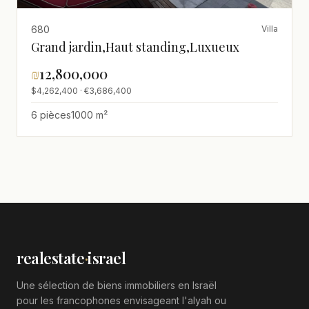
680
Villa
Grand jardin,Haut standing,Luxueux
₪
12,800,000
$4,262,400 · €3,686,400
6 pièces
1000 m²
realestate
·
israel
Une sélection de biens immobiliers en Israël
pour les francophones envisageant l'alyah ou