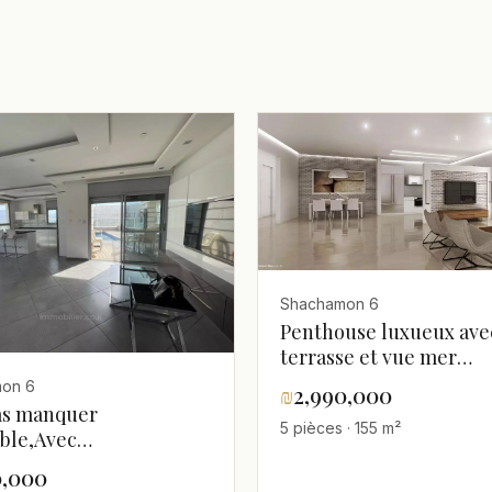
Shachamon 6
Penthouse luxueux ave
terrasse et vue mer
exceptionnelle - Imme
on 6
₪
2,990,000
neuf haut standing
as manquer
5 pièces · 155 m²
able,Avec
e,Balcon sur la mer,Bel
0,000
ement,Bien