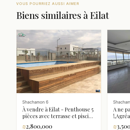
VOUS POURRIEZ AUSSI AIMER
Biens similaires à Eilat
Shachamon 6
Shacham
À vendre à Eilat - Penthouse 5
A ne p
pièces avec terrasse et piscine
!,Agré
privée, vue sur mer
terrass
₪
2,800,000
₪
3,50
appart