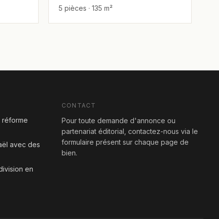
5 pièces · 135 m²
emplacement, endroit calme,
étage haut avec vue, grand,
haut standing, luxueux,
proche de la mer, vue sur la
mer, à ne pas manquer !,
agréable, bien
CONTACT
a réforme
Pour toute demande d'annonce ou
partenariat éditorial, contactez-nous via le
formulaire présent sur chaque page de
aël avec des
bien.
division en