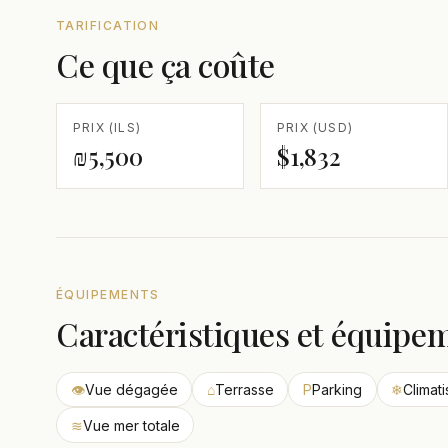
TARIFICATION
Ce que ça coûte
PRIX (ILS)
PRIX (USD)
₪5,500
$1,832
ÉQUIPEMENTS
Caractéristiques et équipe
👁
Vue dégagée
⌂
Terrasse
P
Parking
❄
Climati
≋
Vue mer totale