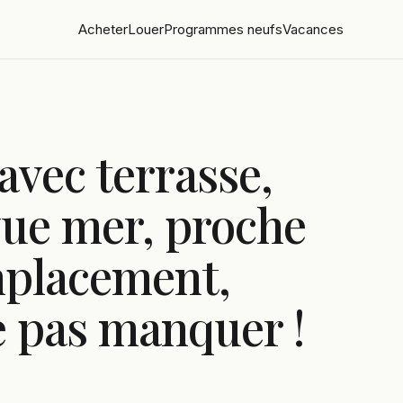
Acheter
Louer
Programmes neufs
Vacances
avec terrasse,
vue mer, proche
mplacement,
e pas manquer !