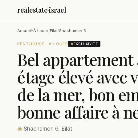
realestate
·
israel
Accueil
/
À Louer
/
Eilat
/
Shachamon 6
PENTHOUSE · À LOUER
●
EXCLUSIVITÉ
Bel appartement 
étage élevé avec 
de la mer, bon e
bonne affaire à n
◉
Shachamon 6, Eilat