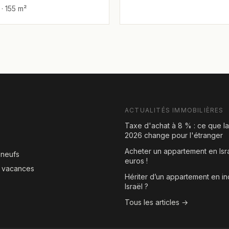
 · 155 m²
é,Bon
cement,Bonne
e,Bonne
on,Bonnes
ations,Calme,Clair,Dans
lme,En bon etat,Endroit
Grand,Magnifique,Mini
use,Projet de qualité
ACTUALITÉS IMMOBILIÈRES
Taxe d'achat à 8 % : ce que l
2026 change pour l'étranger
Acheter un appartement en Isr
neufs
euros !
e vacances
Hériter d’un appartement en in
Israël ?
Tous les articles →