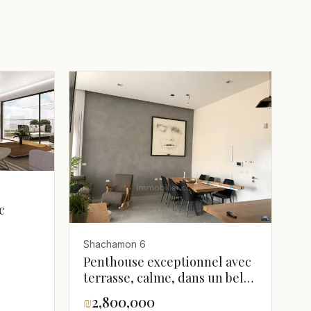
c
uble
Shachamon 6
Penthouse exceptionnel avec
terrasse, calme, dans un bel
immeuble, investissement,
₪
2,800,000
balcon sur la mer, bon