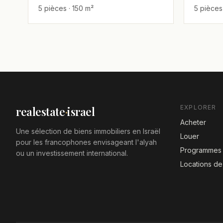
5 pièces · 150 m²
5 pièces
agenc
empla
affair
occasi
orient
rue ca
calme,
pentho
EXPLORER
realestate
·
israel
Acheter
Une sélection de biens immobiliers en Israël
Louer
pour les francophones envisageant l'alyah
Programmes 
ou un investissement international.
Locations d