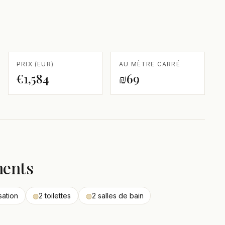
PRIX (EUR)
AU MÈTRE CARRÉ
€1,584
₪69
ments
sation
◍
2 toilettes
◍
2 salles de bain