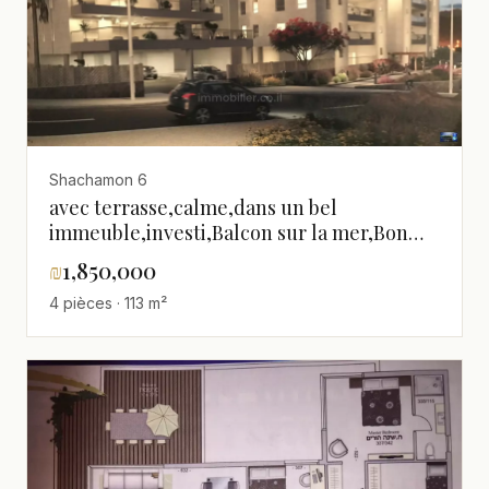
Shachamon 6
avec terrasse,calme,dans un bel
immeuble,investi,Balcon sur la mer,Bon
emplacement,Endroit calme,Etage haut
₪
1,850,000
avec vue,Vue sur la mer,A ne pas manquer
4 pièces · 113 m²
!,agreable,bien agencé,clair,dans un
immeuble neuf,neuf,spacieux,Bel
appartement,Bonne affaire,Bonnes orie