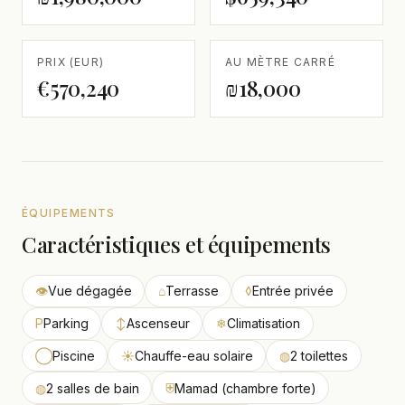
PRIX (EUR)
AU MÈTRE CARRÉ
€570,240
₪18,000
ÉQUIPEMENTS
Caractéristiques et équipements
👁
Vue dégagée
⌂
Terrasse
◊
Entrée privée
P
Parking
↕
Ascenseur
❄
Climatisation
◯
Piscine
☀
Chauffe-eau solaire
◍
2 toilettes
◍
2 salles de bain
⛨
Mamad (chambre forte)