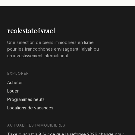
realestate
·
israel
Une sélection de biens immobiliers en Israël
pour les francophones envisageant l'alyah ou
un investissement international.
EXPLORER
Acheter
Louer
Programmes neufs
Locations de vacances
ACTUALITÉS IMMOBILIÈRES
Taxe d'achat à 8 % : ce que la réforme 2026 change pour