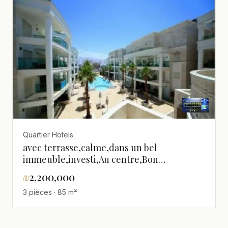
Quartier Hotels
avec terrasse,calme,dans un bel
immeuble,investi,Au centre,Bon
emplacement,Bonne occasion,Endroit
₪
2,200,000
calme,Haut standing,Luxueux,Proche de la
3 pièces · 85 m²
mer,A ne pas manquer !,agreable,bien
agencé,clair,spacieux,Bel
appartement,Bonne affaire,Bonnes