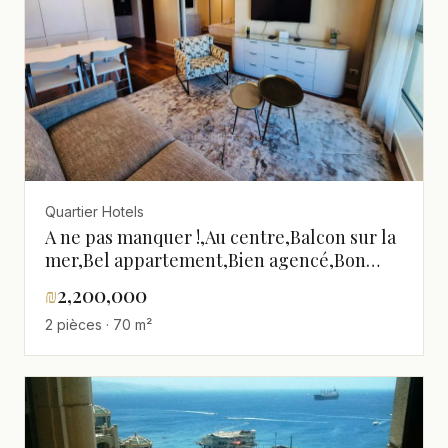
Quartier Hotels
A ne pas manquer !,Au centre,Balcon sur la
mer,Bel appartement,Bien agencé,Bon
emplacement,Bonne affaire,Bonne
₪
2,200,000
occasion,Bonnes
2 pièces · 70 m²
orientations,Calme,Clair,Dans un bel
immeuble,En bon etat,Entierement
meuble,Etage haut avec vue,Grand,Haut
standing,Investi,Lux