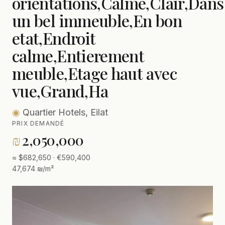
orientations,Calme,Clair,Dans
un bel immeuble,En bon
etat,Endroit
calme,Entierement
meuble,Etage haut avec
vue,Grand,Ha
◉
Quartier Hotels, Eilat
PRIX DEMANDÉ
₪
2,050,000
≈ $682,650 · €590,400
47,674 ₪/m²