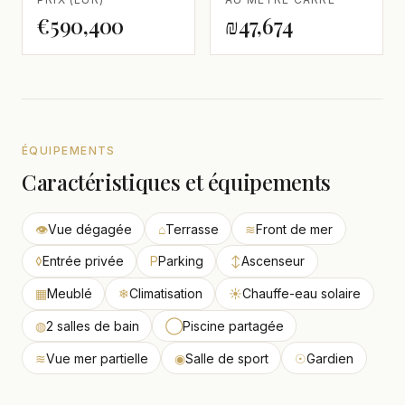
€590,400
₪47,674
ÉQUIPEMENTS
Caractéristiques et équipements
👁
Vue dégagée
⌂
Terrasse
≋
Front de mer
◊
Entrée privée
P
Parking
↕
Ascenseur
▦
Meublé
❄
Climatisation
☀
Chauffe-eau solaire
◍
2 salles de bain
◯
Piscine partagée
≋
Vue mer partielle
◉
Salle de sport
☉
Gardien