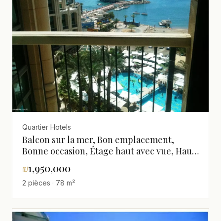
Quartier Hotels
Balcon sur la mer, Bon emplacement,
Bonne occasion, Étage haut avec vue, Haut
standing, Luxueux, Proche de la mer, Vue
₪
1,950,000
sur la mer, À ne pas manquer !, Agréable,
2 pièces · 78 m²
Bien agencé, Clair, Bonnes orientations, En
bon état, Entièrement meublé, Magnifique,
Projet d