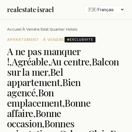
realestate
·
israel
Accueil
/
À Vendre
/
Eilat
/
Quartier Hotels
APPARTEMENT · À VENDRE
●
EXCLUSIVITÉ
A ne pas manquer
!,Agréable,Au centre,Balcon
sur la mer,Bel
appartement,Bien
agencé,Bon
emplacement,Bonne
affaire,Bonne
occasion,Bonnes