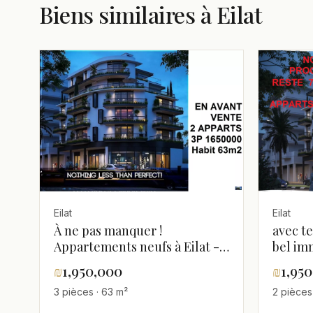
Biens similaires à Eilat
Eilat
Eilat
À ne pas manquer !
avec t
Appartements neufs à Eilat -
bel im
Plus que 7 disponibles
centre
₪
1,950,000
₪
1,95
empla
3 pièces · 63 m²
2 pièces
calme,
haut a