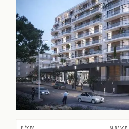
PIÈCES
SURFACE