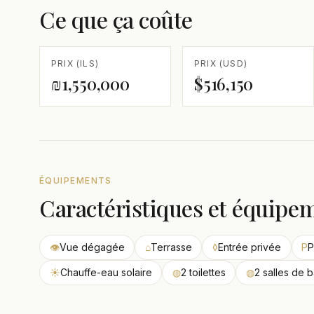
Ce que ça coûte
PRIX (ILS)
PRIX (USD)
₪1,550,000
$516,150
ÉQUIPEMENTS
Caractéristiques et équipe
👁
Vue dégagée
⌂
Terrasse
◊
Entrée privée
P
P
☀
Chauffe-eau solaire
◍
2 toilettes
◍
2 salles de b