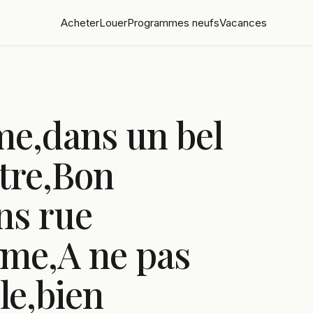
Acheter
Louer
Programmes neufs
Vacances
me,dans un bel
tre,Bon
ns rue
lme,A ne pas
le,bien