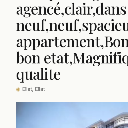
agencé,clair,dan
neuf,neuf,spacie
appartement,Bonn
bon etat,Magnifiq
qualite
◉
Eilat, Eilat