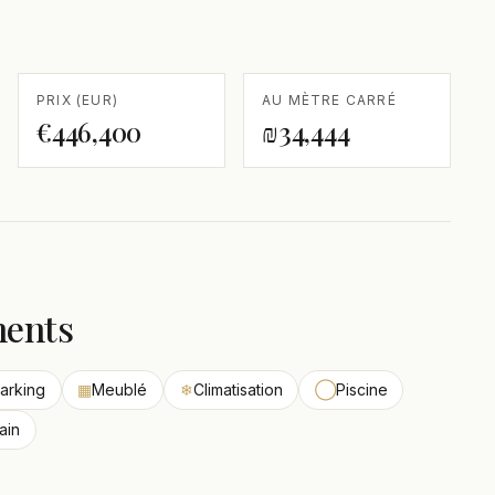
PRIX (EUR)
AU MÈTRE CARRÉ
€446,400
₪34,444
ments
arking
▦
Meublé
❄
Climatisation
◯
Piscine
ain