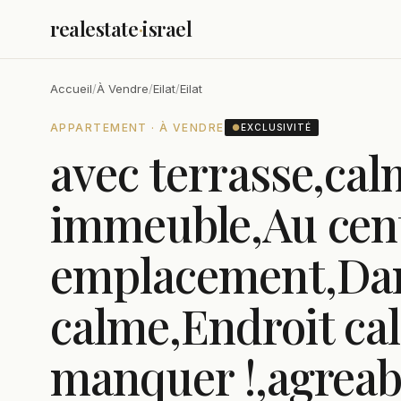
realestate
·
israel
Accueil
/
À Vendre
/
Eilat
/
Eilat
APPARTEMENT · À VENDRE
●
EXCLUSIVITÉ
avec terrasse,cal
immeuble,Au cen
emplacement,Da
calme,Endroit ca
manquer !,agreab