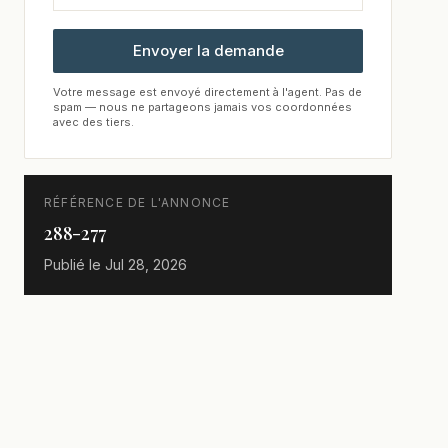
Envoyer la demande
Votre message est envoyé directement à l'agent. Pas de
spam — nous ne partageons jamais vos coordonnées
avec des tiers.
RÉFÉRENCE DE L'ANNONCE
288-277
Publié le
Jul 28, 2026