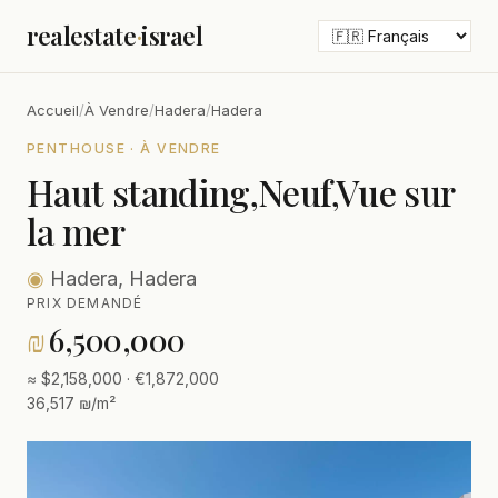
realestate
·
israel
Accueil
/
À Vendre
/
Hadera
/
Hadera
PENTHOUSE · À VENDRE
Haut standing,Neuf,Vue sur
la mer
◉
Hadera, Hadera
PRIX DEMANDÉ
₪
6,500,000
≈ $2,158,000 · €1,872,000
36,517 ₪/m²