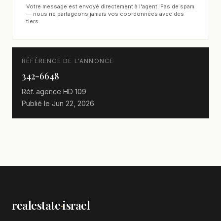
Votre message est envoyé directement à l'agent. Pas de spam
— nous ne partageons jamais vos coordonnées avec des
tiers.
RÉFÉRENCE DE L'ANNONCE
342-6648
Réf. agence
HD 109
Publié le
Jun 22, 2026
realestate
·
israel