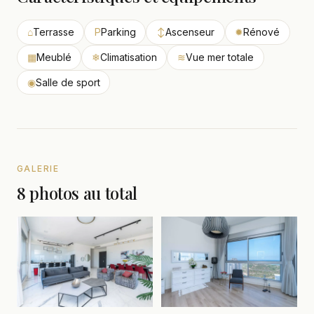
⌂
Terrasse
P
Parking
↕
Ascenseur
✹
Rénové
▦
Meublé
❄
Climatisation
≋
Vue mer totale
◉
Salle de sport
GALERIE
8 photos au total