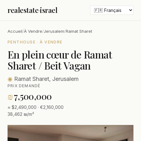
realestate
·
israel
Accueil
/
À Vendre
/
Jerusalem
/
Ramat Sharet
PENTHOUSE · À VENDRE
En plein cœur de Ramat
Sharet / Beit Vagan
◉
Ramat Sharet, Jerusalem
PRIX DEMANDÉ
₪
7,500,000
≈ $2,490,000 · €2,160,000
38,462 ₪/m²