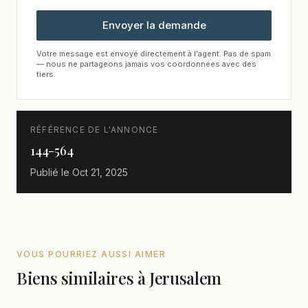
Envoyer la demande
Votre message est envoyé directement à l'agent. Pas de spam
— nous ne partageons jamais vos coordonnées avec des
tiers.
RÉFÉRENCE DE L'ANNONCE
144-564
Publié le
Oct 21, 2025
VOUS POURRIEZ AUSSI AIMER
Biens similaires à Jerusalem