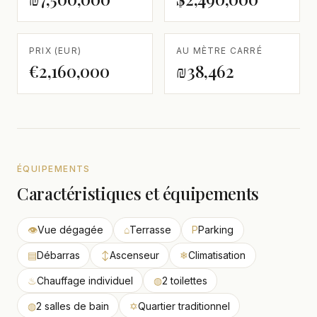
PRIX (EUR)
AU MÈTRE CARRÉ
€2,160,000
₪38,462
ÉQUIPEMENTS
Caractéristiques et équipements
👁
Vue dégagée
⌂
Terrasse
P
Parking
▤
Débarras
↕
Ascenseur
❄
Climatisation
♨
Chauffage individuel
◍
2 toilettes
◍
2 salles de bain
✡
Quartier traditionnel