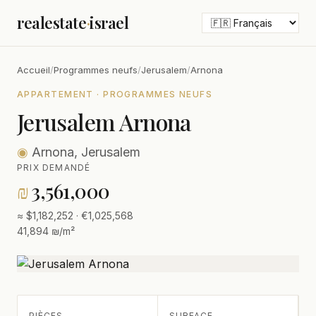
realestate
·
israel
Accueil
/
Programmes neufs
/
Jerusalem
/
Arnona
APPARTEMENT · PROGRAMMES NEUFS
Jerusalem Arnona
◉
Arnona, Jerusalem
PRIX DEMANDÉ
₪
3,561,000
≈ $1,182,252 · €1,025,568
41,894 ₪/m²
PIÈCES
SURFACE