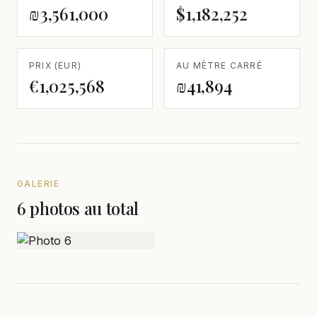
₪3,561,000
$1,182,252
PRIX (EUR)
AU MÈTRE CARRÉ
€1,025,568
₪41,894
GALERIE
6 photos au total