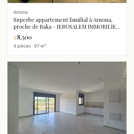
Arnona
Superbe appartement familial à Arnona,
proche de Baka – JERUSALEM IMMOBILIER
026786595
₪
8,500
4 pièces · 97 m²