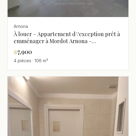
Arnona
À louer – Appartement d\'exception prêt à
emménager à Mordot Arnona –
JERUSALEM IMMOBILIER 026786595
₪
7,900
4 pièces · 106 m²