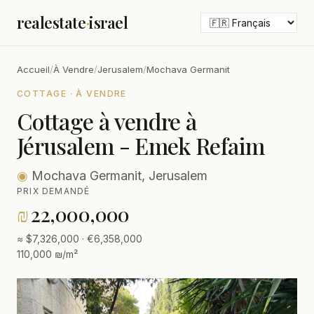
realestate
·
israel
Accueil
/
À Vendre
/
Jerusalem
/
Mochava Germanit
COTTAGE · À VENDRE
Cottage à vendre à
Jérusalem - Emek Refaim
◉
Mochava Germanit, Jerusalem
PRIX DEMANDÉ
₪
22,000,000
≈ $7,326,000 · €6,358,000
110,000 ₪/m²