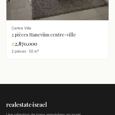
Centre Ville
2 pièces Haneviim centre-ville
₪
2,870,000
2 pièces · 50 m²
realestate
·
israel
Une sélection de biens immobiliers en Israël