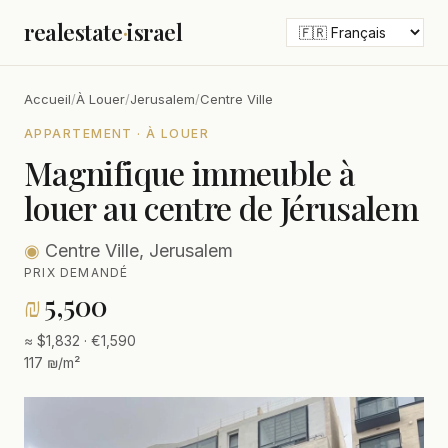
realestate
·
israel
Accueil
/
À Louer
/
Jerusalem
/
Centre Ville
APPARTEMENT · À LOUER
Magnifique immeuble à
louer au centre de Jérusalem
◉
Centre Ville, Jerusalem
PRIX DEMANDÉ
₪
5,500
≈ $1,832 · €1,590
117 ₪/m²