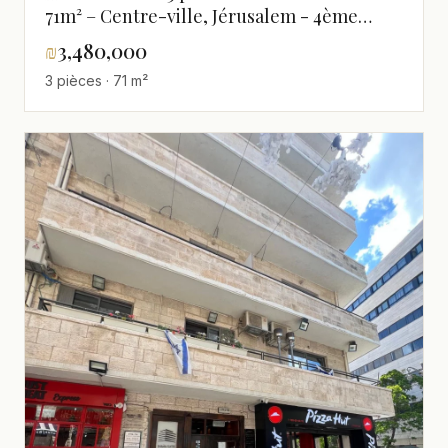
71m² – Centre-ville, Jérusalem - 4ème
étage, Terrasse 7m²
₪
3,480,000
3 pièces · 71 m²