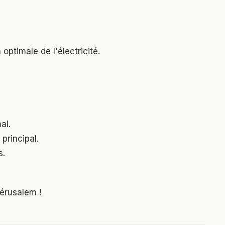
ptimale de l'électricité.
al.
 principal.
s.
érusalem !