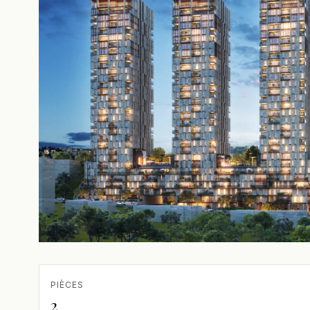
PIÈCES
2