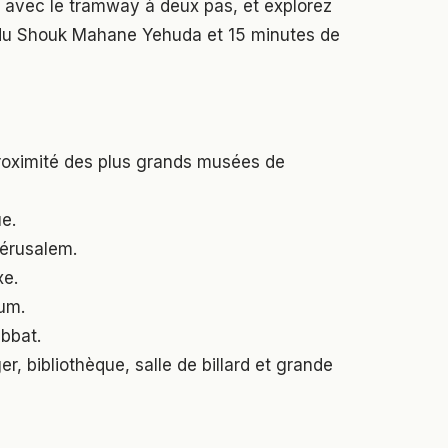
s, avec le tramway à deux pas, et explorez
es du Shouk Mahane Yehuda et 15 minutes de
proximité des plus grands musées de
ue.
Jérusalem.
xe.
um.
bbat.
r, bibliothèque, salle de billard et grande