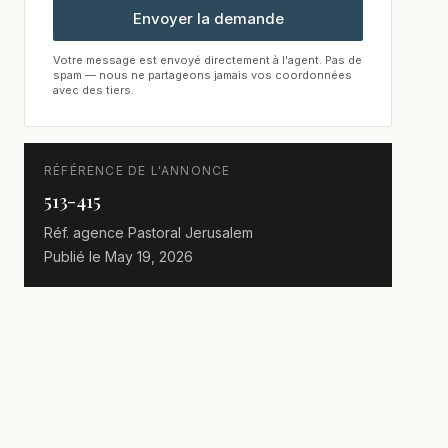
Envoyer la demande
Votre message est envoyé directement à l'agent. Pas de
spam — nous ne partageons jamais vos coordonnées
avec des tiers.
RÉFÉRENCE DE L'ANNONCE
513-415
Réf. agence
Pastoral Jerusalem
Publié le
May 19, 2026