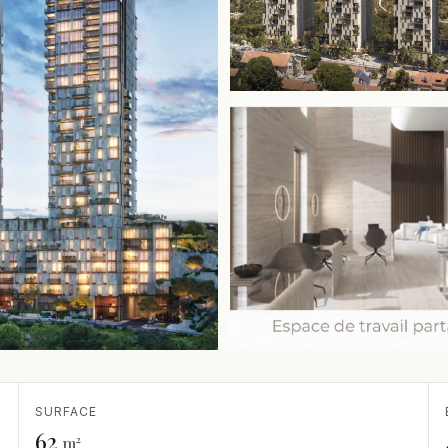
SURFACE
62
m²