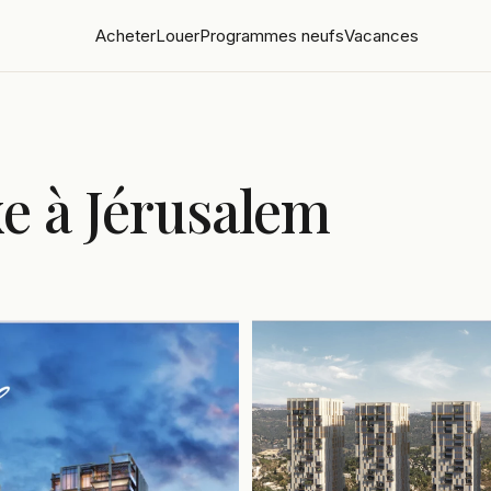
Acheter
Louer
Programmes neufs
Vacances
xe à Jérusalem