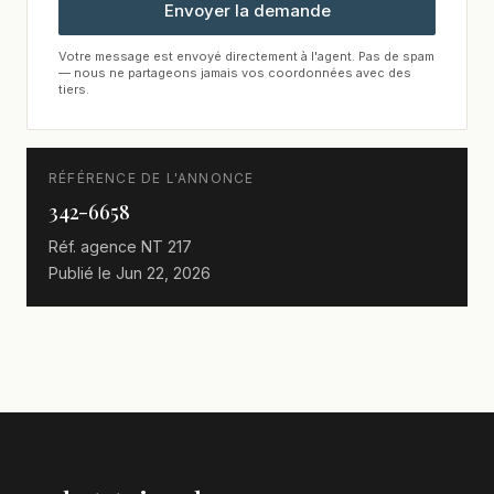
Envoyer la demande
Votre message est envoyé directement à l'agent. Pas de spam
— nous ne partageons jamais vos coordonnées avec des
tiers.
RÉFÉRENCE DE L'ANNONCE
342-6658
Réf. agence
NT 217
Publié le
Jun 22, 2026