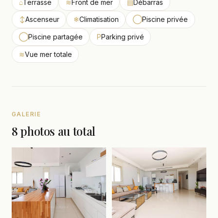
⌂
Terrasse
≋
Front de mer
▤
Débarras
↕
Ascenseur
❄
Climatisation
◯
Piscine privée
◯
Piscine partagée
P
Parking privé
≋
Vue mer totale
GALERIE
8 photos au total