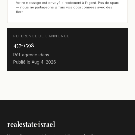
Votre message est envoyé directement à l'agent. Pas de spam
— nous ne partageons jamais vos coordonnées avec des
tiers.
RÉFÉRENCE DE L'ANNONCE
457-1598
Réf. agence
idans
Publié le
Aug 4, 2026
realestate
·
israel