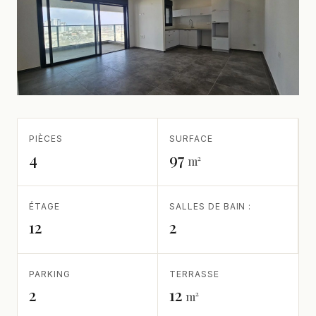
PIÈCES
SURFACE
4
97
m²
ÉTAGE
SALLES DE BAIN :
12
2
PARKING
TERRASSE
2
12
m²