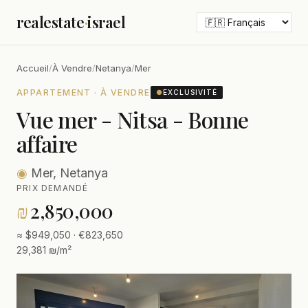
realestate
·
israel
Accueil
/
À Vendre
/
Netanya
/
Mer
APPARTEMENT · À VENDRE
●
EXCLUSIVITÉ
Vue mer - Nitsa - Bonne
affaire
◉
Mer, Netanya
PRIX DEMANDÉ
₪
2,850,000
≈ $949,050 · €823,650
29,381 ₪/m²