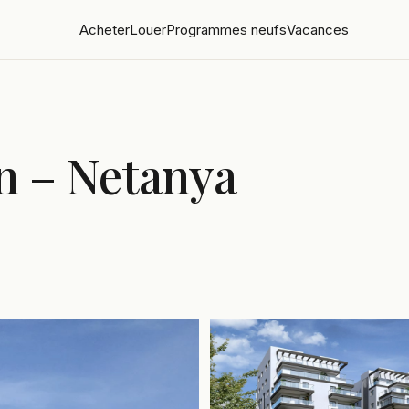
Acheter
Louer
Programmes neufs
Vacances
n – Netanya