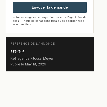
Envoyer la demande
Votre message est envoyé directement à l'agent. Pas de
spam — nous ne partageons jamais vos coordonnées
avec des tiers.
RÉFÉRENCE DE L'ANNONCE
513-395
Réf. agence
Fitoussi Meyer
Publié le
May 18, 2026