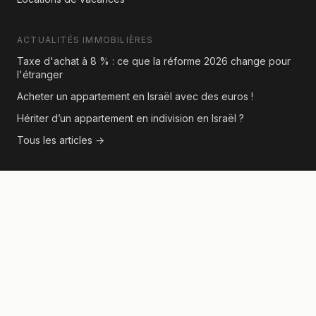
ACTUALITÉS IMMOBILIÈRES
Taxe d'achat à 8 % : ce que la réforme 2026 change pour
l'étranger
Acheter un appartement en Israël avec des euros !
Hériter d’un appartement en indivision en Israël ?
Tous les articles →
CONTACT
Pour toute demande d'annonce ou partenariat éditorial,
contactez-nous via le formulaire présent sur chaque page
de bien.
© 2026 Real Estate Israel. Tous droits réservés.
Annonces issues d'agences israéliennes agréées.