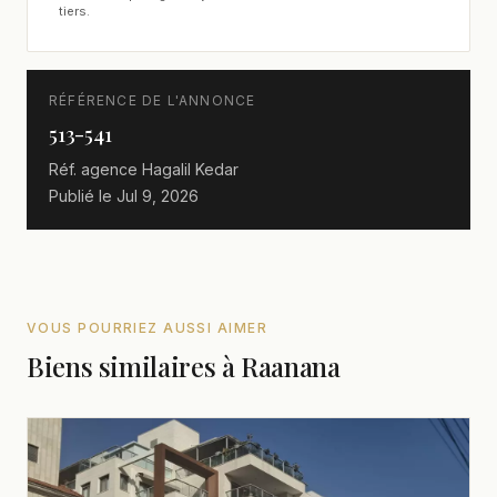
tiers.
RÉFÉRENCE DE L'ANNONCE
513-541
Réf. agence
Hagalil Kedar
Publié le
Jul 9, 2026
VOUS POURRIEZ AUSSI AIMER
Biens similaires à Raanana