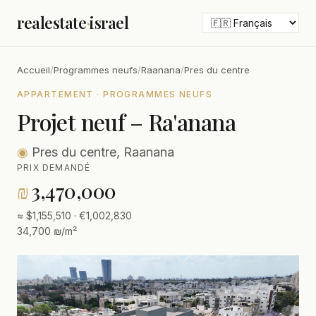
realestate
·
israel
Accueil
/
Programmes neufs
/
Raanana
/
Pres du centre
APPARTEMENT · PROGRAMMES NEUFS
Projet neuf – Ra'anana
◉
Pres du centre, Raanana
PRIX DEMANDÉ
₪
3,470,000
≈ $1,155,510 · €1,002,830
34,700 ₪/m²