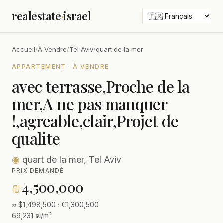
realestate
·
israel
Accueil
/
À Vendre
/
Tel Aviv
/
quart de la mer
APPARTEMENT · À VENDRE
avec terrasse,Proche de la
mer,A ne pas manquer
!,agreable,clair,Projet de
qualite
◉
quart de la mer, Tel Aviv
PRIX DEMANDÉ
₪
4,500,000
≈ $1,498,500 · €1,300,500
69,231 ₪/m²