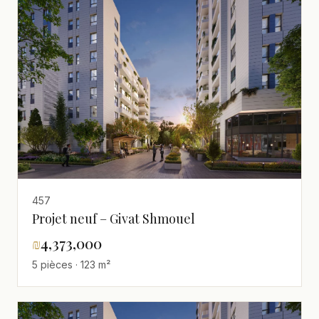
457
Projet neuf – Givat Shmouel
₪
4,373,000
5 pièces · 123 m²