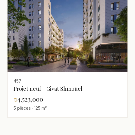
457
Projet neuf – Givat Shmouel
₪
4,523,000
5 pièces · 125 m²