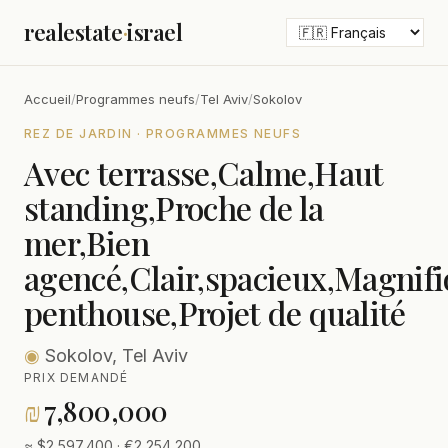
realestate
·
israel
Accueil
/
Programmes neufs
/
Tel Aviv
/
Sokolov
REZ DE JARDIN · PROGRAMMES NEUFS
Avec terrasse,Calme,Haut
standing,Proche de la
mer,Bien
agencé,Clair,spacieux,Magnif
penthouse,Projet de qualité
◉
Sokolov, Tel Aviv
PRIX DEMANDÉ
₪
7,800,000
≈ $2,597,400 · €2,254,200