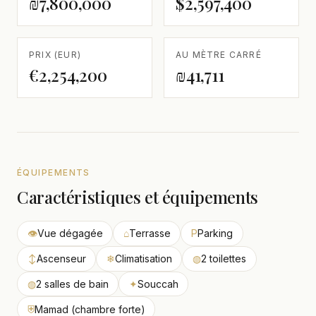
₪7,800,000
$2,597,400
PRIX (EUR)
AU MÈTRE CARRÉ
€2,254,200
₪41,711
ÉQUIPEMENTS
Caractéristiques et équipements
👁
Vue dégagée
⌂
Terrasse
P
Parking
↕
Ascenseur
❄
Climatisation
◍
2 toilettes
◍
2 salles de bain
✦
Souccah
⛨
Mamad (chambre forte)