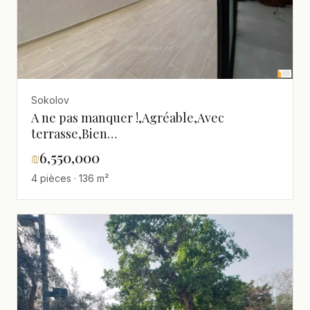
Sokolov
A ne pas manquer !,Agréable,Avec
terrasse,Bien
agencé,Calme,Clair,Magnifique,Neuf,Proche
₪
6,550,000
de la mer,Rénové,spacieux
4 pièces · 136 m²