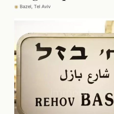
◉
Bazel, Tel Aviv