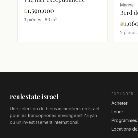
Marina
₪
1,590,000
Bord d
3 pièces · 60 m²
₪
1,06
2 pièces
EXPLORER
realestate
·
israel
Acheter
Une sélection de biens immobiliers en Israël
Louer
pour les francophones envisageant l'alyah
Programmes 
ou un investissement international.
Locations d