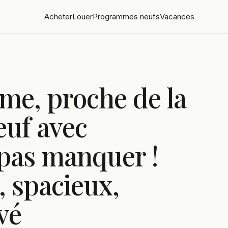
Acheter
Louer
Programmes neufs
Vacances
lme, proche de la
uf avec
 pas manquer !
, spacieux,
vé