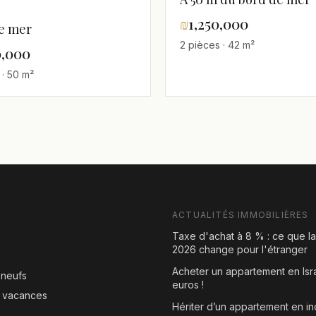
₪
1,250,000
e mer
2 pièces · 42 m²
0,000
 · 50 m²
ACTUALITÉS IMMOBILIÈRES
Taxe d'achat à 8 % : ce que l
2026 change pour l'étranger
Acheter un appartement en Isr
neufs
euros !
e vacances
Hériter d’un appartement en in