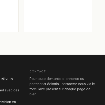
CONTACT
a réforme
Pour toute demande d'annonce ou
partenariat éditorial, contactez-nous via le
formulaire présent sur chaque page de
aël avec des
bien.
division en