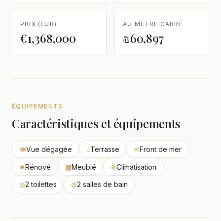
PRIX (EUR)
AU MÈTRE CARRÉ
€1,368,000
₪60,897
ÉQUIPEMENTS
Caractéristiques et équipements
👁
Vue dégagée
⌂
Terrasse
≋
Front de mer
✹
Rénové
▦
Meublé
❄
Climatisation
◍
2 toilettes
◍
2 salles de bain