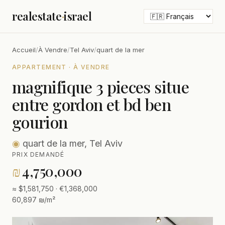
realestate
·
israel
Accueil
/
À Vendre
/
Tel Aviv
/
quart de la mer
APPARTEMENT · À VENDRE
magnifique 3 pieces situe
entre gordon et bd ben
gourion
◉
quart de la mer, Tel Aviv
PRIX DEMANDÉ
₪
4,750,000
≈ $1,581,750 · €1,368,000
60,897 ₪/m²