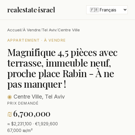
realestate
·
israel
Accueil
/
À Vendre
/
Tel Aviv
/
Centre Ville
APPARTEMENT · À VENDRE
Magnifique 4,5 pièces avec
terrasse, immeuble neuf,
proche place Rabin - À ne
pas manquer !
◉
Centre Ville, Tel Aviv
PRIX DEMANDÉ
₪
6,700,000
≈ $2,231,100 · €1,929,600
67,000 ₪/m²