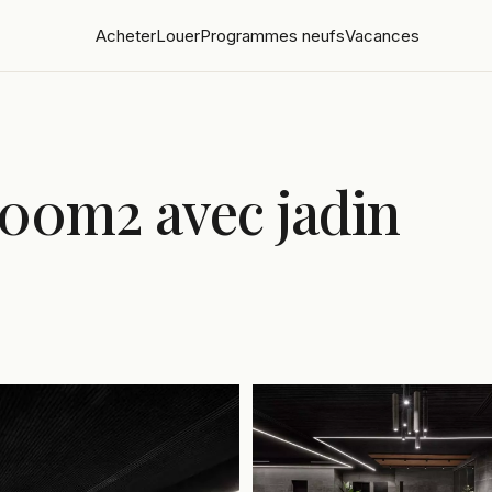
Acheter
Louer
Programmes neufs
Vacances
300m2 avec jadin