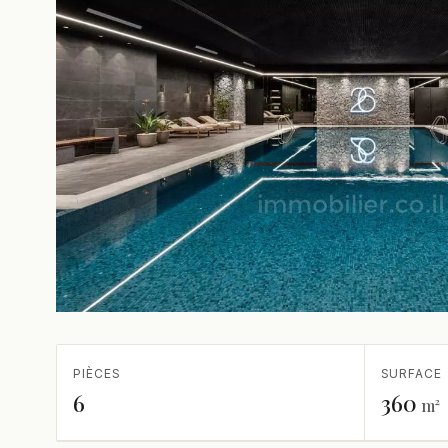
PIÈCES
SURFACE
6
360
m²