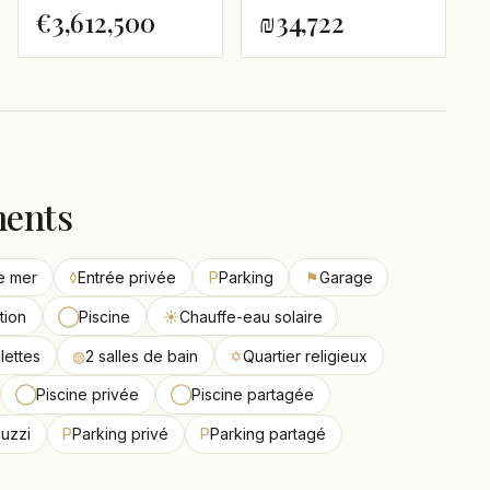
€3,612,500
₪34,722
ments
e mer
◊
Entrée privée
P
Parking
⚑
Garage
tion
◯
Piscine
☀
Chauffe-eau solaire
ilettes
◍
2 salles de bain
✡
Quartier religieux
◯
Piscine privée
◯
Piscine partagée
uzzi
P
Parking privé
P
Parking partagé