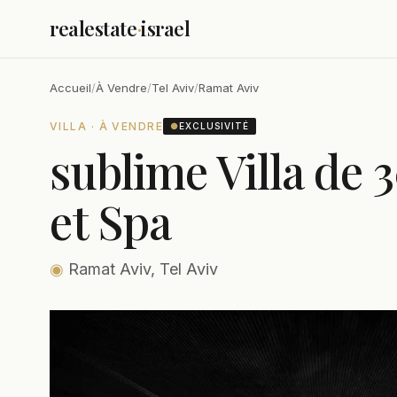
realestate
·
israel
Accueil
/
À Vendre
/
Tel Aviv
/
Ramat Aviv
VILLA · À VENDRE
●
EXCLUSIVITÉ
sublime Villa de 
et Spa
◉
Ramat Aviv, Tel Aviv