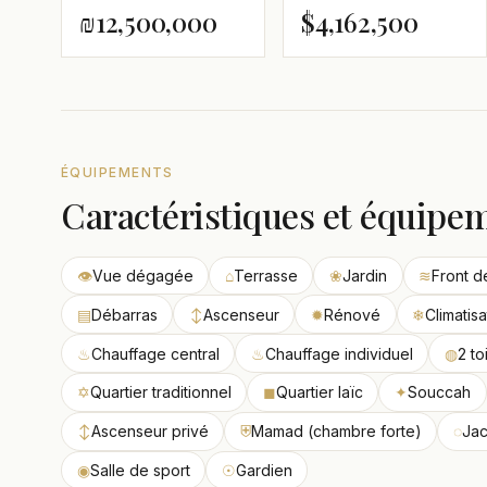
₪12,500,000
$4,162,500
ÉQUIPEMENTS
Caractéristiques et équipe
👁
Vue dégagée
⌂
Terrasse
❀
Jardin
≋
Front d
▤
Débarras
↕
Ascenseur
✹
Rénové
❄
Climatisa
♨
Chauffage central
♨
Chauffage individuel
◍
2 to
✡
Quartier traditionnel
◼
Quartier laïc
✦
Souccah
↕
Ascenseur privé
⛨
Mamad (chambre forte)
◌
Jac
◉
Salle de sport
☉
Gardien