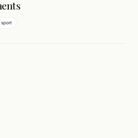
ments
 sport