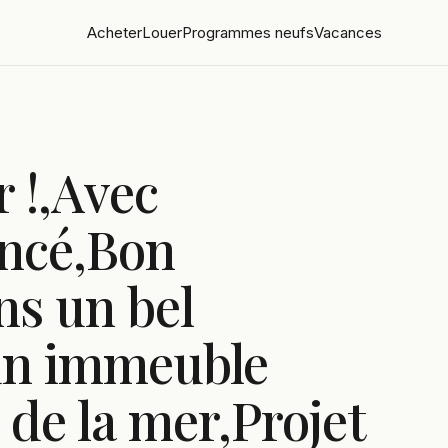
Acheter
Louer
Programmes neufs
Vacances
 !,Avec
encé,Bon
s un bel
un immeuble
de la mer,Projet