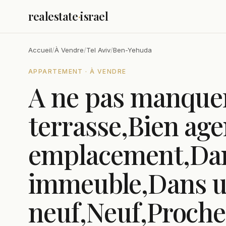
realestate
·
israel
Accueil
/
À Vendre
/
Tel Aviv
/
Ben-Yehuda
APPARTEMENT · À VENDRE
A ne pas manquer
terrasse,Bien ag
emplacement,Dan
immeuble,Dans 
neuf,Neuf,Proche 