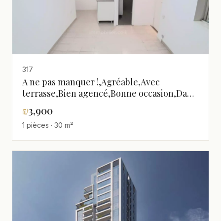
317
A ne pas manquer !,Agréable,Avec
terrasse,Bien agencé,Bonne occasion,Dans
rue calme,Endroit calme,Rénové,spacieux
₪
3,900
1 pièces · 30 m²