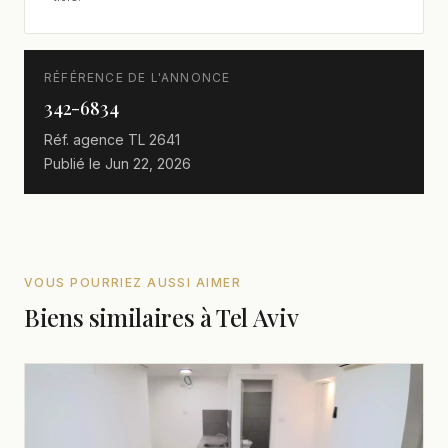
RÉFÉRENCE DE L'ANNONCE
342-6834
Réf. agence
TL 2641
Publié le
Jun 22, 2026
VOUS POURRIEZ AUSSI AIMER
Biens similaires à Tel Aviv