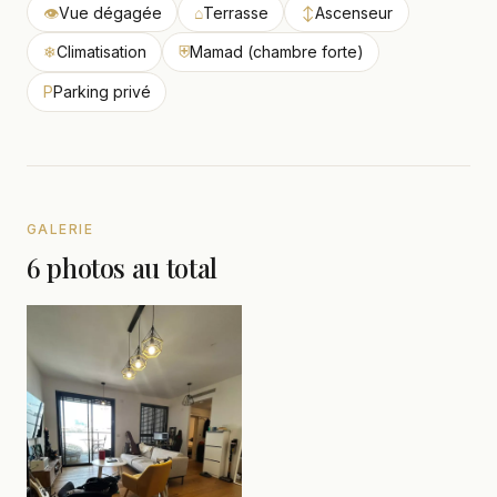
👁
Vue dégagée
⌂
Terrasse
↕
Ascenseur
❄
Climatisation
⛨
Mamad (chambre forte)
P
Parking privé
GALERIE
6 photos au total