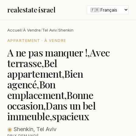
realestate
·
israel
Accueil
/
À Vendre
/
Tel Aviv
/
Shenkin
APPARTEMENT · À VENDRE
A ne pas manquer !,Avec
terrasse,Bel
appartement,Bien
agencé,Bon
emplacement,Bonne
occasion,Dans un bel
immeuble,spacieux
◉
Shenkin, Tel Aviv
PRIX DEMANDÉ