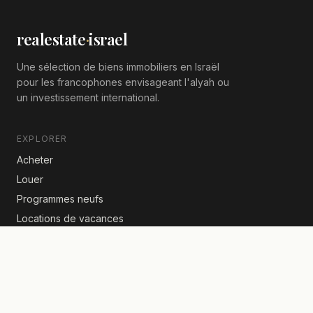
realestate
·
israel
Une sélection de biens immobiliers en Israël
pour les francophones envisageant l'alyah ou
un investissement international.
EXPLORER
Acheter
Louer
Programmes neufs
Locations de vacances
ACTUALITÉS IMMOBILIÈRES
Taxe d'achat à 8 % : ce que la réforme 2026 change pour
l'étranger