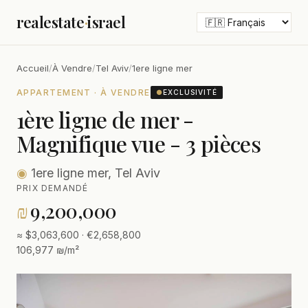
realestate
·
israel
Accueil
/
À Vendre
/
Tel Aviv
/
1ere ligne mer
APPARTEMENT · À VENDRE
●
EXCLUSIVITÉ
1ère ligne de mer -
Magnifique vue - 3 pièces
◉
1ere ligne mer, Tel Aviv
PRIX DEMANDÉ
₪
9,200,000
≈ $3,063,600 · €2,658,800
106,977 ₪/m²