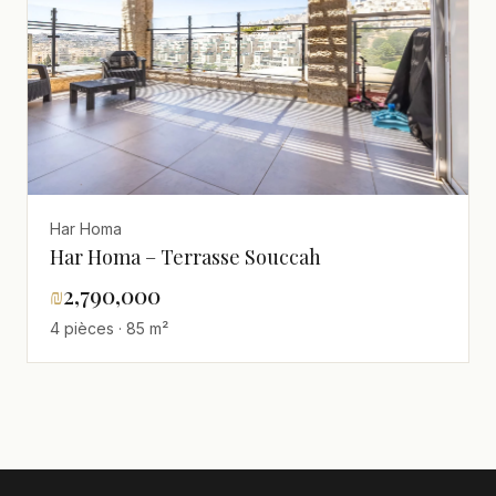
Har Homa
Har Homa – Terrasse Souccah
₪
2,790,000
4 pièces · 85 m²