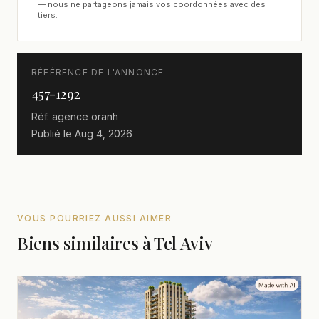
— nous ne partageons jamais vos coordonnées avec des
tiers.
RÉFÉRENCE DE L'ANNONCE
457-1292
Réf. agence
oranh
Publié le
Aug 4, 2026
VOUS POURRIEZ AUSSI AIMER
Biens similaires à Tel Aviv