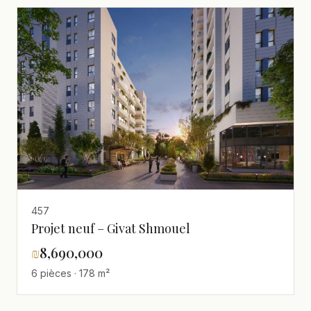
457
Projet neuf – Givat Shmouel
₪
8,690,000
6 pièces · 178 m²