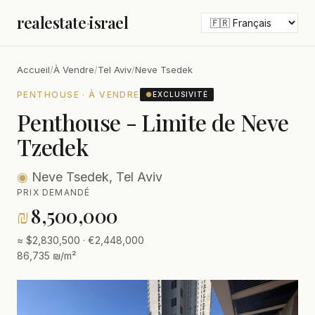
realestate
·
israel
Accueil
/
À Vendre
/
Tel Aviv
/
Neve Tsedek
PENTHOUSE · À VENDRE
●
EXCLUSIVITÉ
Penthouse - Limite de Neve
Tzedek
◉
Neve Tsedek, Tel Aviv
PRIX DEMANDÉ
₪
8,500,000
≈ $2,830,500 · €2,448,000
86,735 ₪/m²