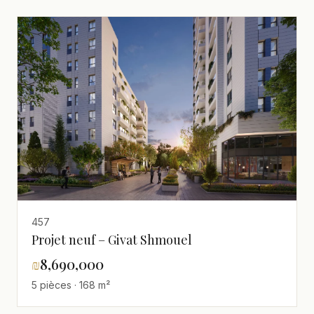
457
Projet neuf – Givat Shmouel
₪
8,690,000
5 pièces · 168 m²