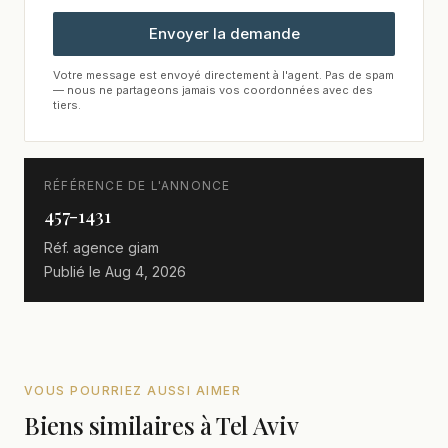
Envoyer la demande
Votre message est envoyé directement à l'agent. Pas de spam
— nous ne partageons jamais vos coordonnées avec des
tiers.
RÉFÉRENCE DE L'ANNONCE
457-1431
Réf. agence
giam
Publié le
Aug 4, 2026
VOUS POURRIEZ AUSSI AIMER
Biens similaires à Tel Aviv