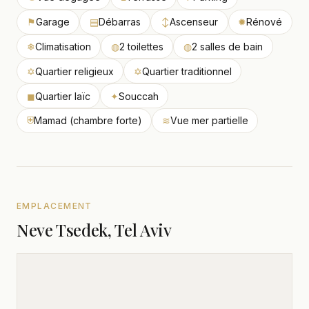
⚑
Garage
▤
Débarras
↕
Ascenseur
✹
Rénové
❄
Climatisation
◍
2 toilettes
◍
2 salles de bain
✡
Quartier religieux
✡
Quartier traditionnel
◼
Quartier laïc
✦
Souccah
⛨
Mamad (chambre forte)
≋
Vue mer partielle
EMPLACEMENT
Neve Tsedek, Tel Aviv