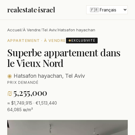
realestate
·
israel
Accueil
/
À Vendre
/
Tel Aviv
/
Hatsafon hayachan
APPARTEMENT · À VENDRE
●
EXCLUSIVITÉ
Superbe appartement dans
le Vieux Nord
◉
Hatsafon hayachan, Tel Aviv
PRIX DEMANDÉ
₪
5,255,000
≈ $1,749,915 · €1,513,440
64,085 ₪/m²