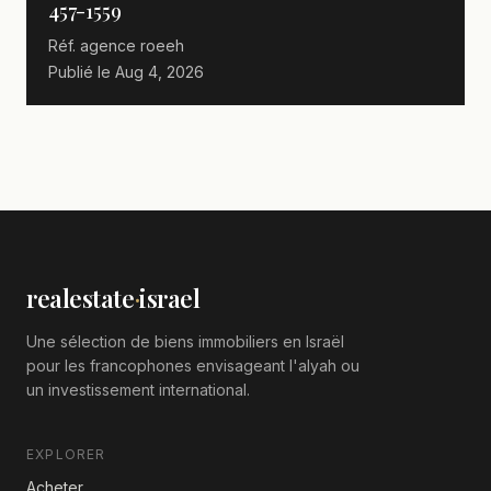
457-1559
Réf. agence
roeeh
Publié le
Aug 4, 2026
realestate
·
israel
Une sélection de biens immobiliers en Israël
pour les francophones envisageant l'alyah ou
un investissement international.
EXPLORER
Acheter