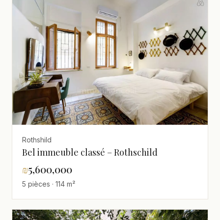
Rothshild
Bel immeuble classé – Rothschild
₪
5,600,000
5 pièces · 114 m²