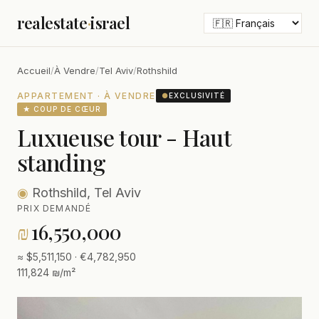
realestate
·
israel
Accueil
/
À Vendre
/
Tel Aviv
/
Rothshild
APPARTEMENT · À VENDRE
●
EXCLUSIVITÉ
★ COUP DE CŒUR
Luxueuse tour - Haut
standing
◉
Rothshild, Tel Aviv
PRIX DEMANDÉ
₪
16,550,000
≈ $5,511,150 · €4,782,950
111,824 ₪/m²