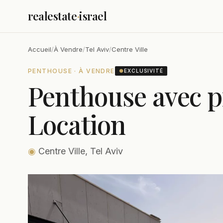
realestate
·
israel
Accueil
/
À Vendre
/
Tel Aviv
/
Centre Ville
PENTHOUSE · À VENDRE
●
EXCLUSIVITÉ
Penthouse avec p
Location
◉
Centre Ville, Tel Aviv