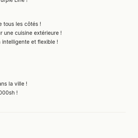
urple Line !
 tous les côtés !
r une cuisine extérieure !
ntelligente et flexible !
s la ville !
000sh !