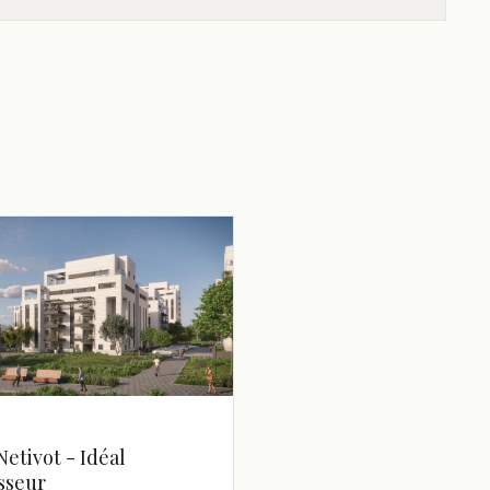
Netivot - Idéal
isseur