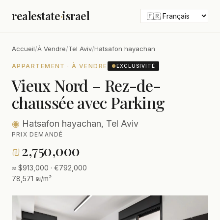
realestate
·
israel
Accueil
/
À Vendre
/
Tel Aviv
/
Hatsafon hayachan
APPARTEMENT · À VENDRE
●
EXCLUSIVITÉ
Vieux Nord – Rez-de-
chaussée avec Parking
◉
Hatsafon hayachan, Tel Aviv
PRIX DEMANDÉ
₪
2,750,000
≈ $913,000 · €792,000
78,571 ₪/m²