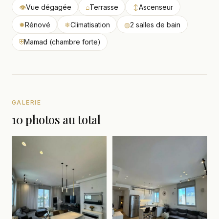
👁
Vue dégagée
⌂
Terrasse
↕
Ascenseur
✹
Rénové
❄
Climatisation
◍
2 salles de bain
⛨
Mamad (chambre forte)
GALERIE
10 photos au total