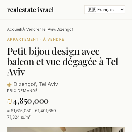
realestate
·
israel
Accueil
/
À Vendre
/
Tel Aviv
/
Dizengof
APPARTEMENT · À VENDRE
Petit bijou design avec
balcon et vue dégagée à Tel
Aviv
◉
Dizengof, Tel Aviv
PRIX DEMANDÉ
₪
4,850,000
≈ $1,615,050 · €1,401,650
71,324 ₪/m²