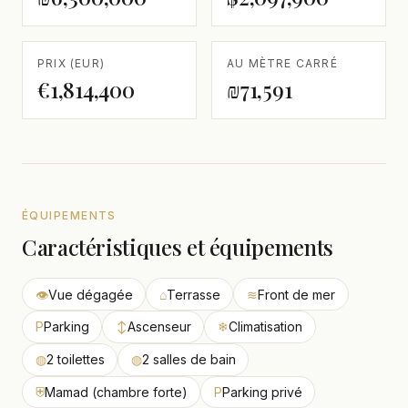
PRIX (EUR)
AU MÈTRE CARRÉ
€1,814,400
₪71,591
ÉQUIPEMENTS
Caractéristiques et équipements
👁
Vue dégagée
⌂
Terrasse
≋
Front de mer
P
Parking
↕
Ascenseur
❄
Climatisation
◍
2 toilettes
◍
2 salles de bain
⛨
Mamad (chambre forte)
P
Parking privé