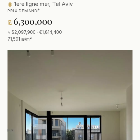
◉
1ere ligne mer, Tel Aviv
PRIX DEMANDÉ
₪
6,300,000
≈ $2,097,900 · €1,814,400
71,591 ₪/m²