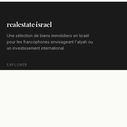
realestate
·
israel
Une sélection de biens immobiliers en Israël
pour les francophones envisageant l'alyah ou
un investissement international.
EXPLORER
Acheter
Louer
Programmes neufs
Locations de vacances
ACTUALITÉS IMMOBILIÈRES
Taxe d'achat à 8 % : ce que la réforme 2026 change pour