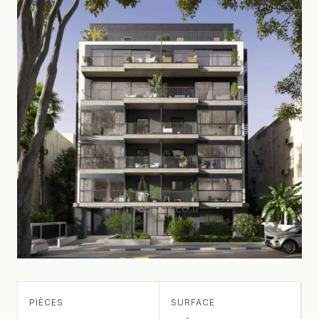
PIÈCES
SURFACE