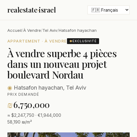
realestate
·
israel
Accueil
/
À Vendre
/
Tel Aviv
/
Hatsafon hayachan
APPARTEMENT · À VENDRE
●
EXCLUSIVITÉ
À vendre superbe 4 pièces
dans un nouveau projet
boulevard Nordau
◉
Hatsafon hayachan, Tel Aviv
PRIX DEMANDÉ
₪
6,750,000
≈ $2,247,750 · €1,944,000
58,190 ₪/m²