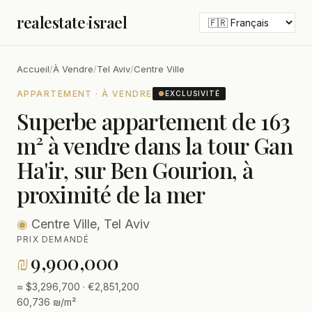
realestate
·
israel
Accueil
/
À Vendre
/
Tel Aviv
/
Centre Ville
APPARTEMENT · À VENDRE
●
EXCLUSIVITÉ
Superbe appartement de 163
m² à vendre dans la tour Gan
Ha'ir, sur Ben Gourion, à
proximité de la mer
◉
Centre Ville, Tel Aviv
PRIX DEMANDÉ
₪
9,900,000
≈ $3,296,700 · €2,851,200
60,736 ₪/m²