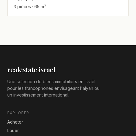
3 pièces · 65 m²
realestate
·
israel
Une sélection de biens immobiliers en Israël
pour les francophones envisageant l'alyah ou
un investissement international.
EXPLORER
Acheter
Louer