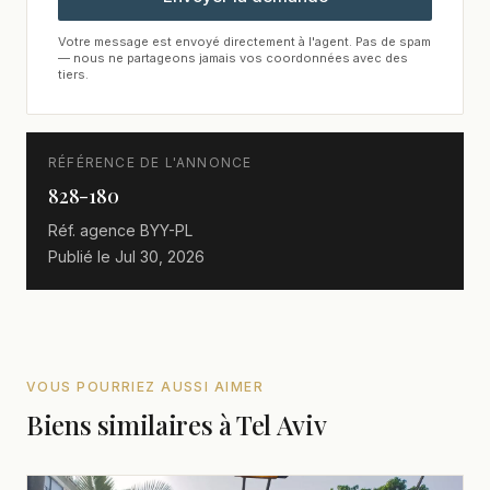
Votre message est envoyé directement à l'agent. Pas de spam
— nous ne partageons jamais vos coordonnées avec des
tiers.
RÉFÉRENCE DE L'ANNONCE
828-180
Réf. agence
BYY-PL
Publié le
Jul 30, 2026
VOUS POURRIEZ AUSSI AIMER
Biens similaires à Tel Aviv