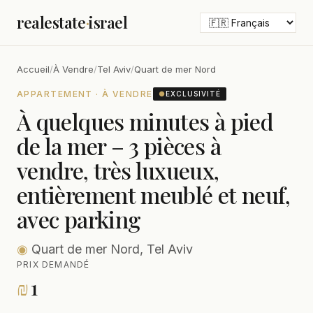
realestate
·
israel
Accueil
/
À Vendre
/
Tel Aviv
/
Quart de mer Nord
APPARTEMENT · À VENDRE
●
EXCLUSIVITÉ
À quelques minutes à pied
de la mer – 3 pièces à
vendre, très luxueux,
entièrement meublé et neuf,
avec parking
◉
Quart de mer Nord, Tel Aviv
PRIX DEMANDÉ
₪
1