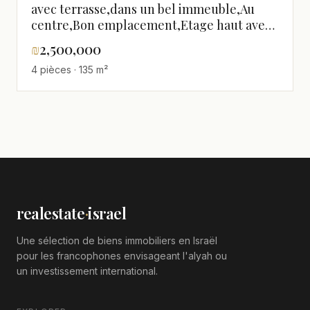
avec terrasse,dans un bel immeuble,Au
centre,Bon emplacement,Etage haut avec
vue,Proche de la mer,Vue sur la
₪
2,500,000
mer,agreable,clair,spacieux,Bel
4 pièces · 135 m²
appartement,Bonnes orientations,Projet
de qualite
realestate
·
israel
Une sélection de biens immobiliers en Israël
pour les francophones envisageant l'alyah ou
un investissement international.