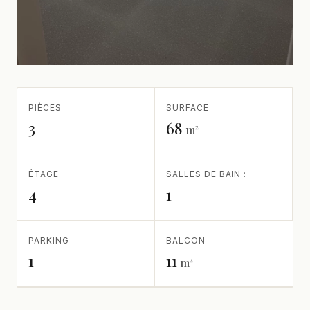
PIÈCES
SURFACE
3
68
m²
ÉTAGE
SALLES DE BAIN :
4
1
PARKING
BALCON
1
11
m²